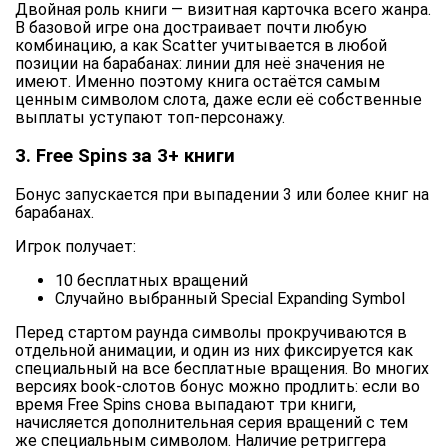
Двойная роль книги — визитная карточка всего жанра.
В базовой игре она достраивает почти любую
комбинацию, а как Scatter учитывается в любой
позиции на барабанах: линии для неё значения не
имеют. Именно поэтому книга остаётся самым
ценным символом слота, даже если её собственные
выплаты уступают топ-персонажу.
3. Free Spins за 3+ книги
Бонус запускается при выпадении 3 или более книг на
барабанах.
Игрок получает:
10 бесплатных вращений
Случайно выбранный Special Expanding Symbol
Перед стартом раунда символы прокручиваются в
отдельной анимации, и один из них фиксируется как
специальный на все бесплатные вращения. Во многих
версиях book-слотов бонус можно продлить: если во
время Free Spins снова выпадают три книги,
начисляется дополнительная серия вращений с тем
же специальным символом. Наличие ретриггера