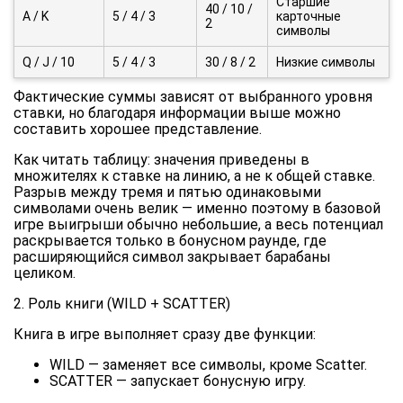
Старшие
40 / 10 /
A / K
5 / 4 / 3
карточные
2
символы
Q / J / 10
5 / 4 / 3
30 / 8 / 2
Низкие символы
Фактические суммы зависят от выбранного уровня
ставки, но благодаря информации выше можно
составить хорошее представление.
Как читать таблицу: значения приведены в
множителях к ставке на линию, а не к общей ставке.
Разрыв между тремя и пятью одинаковыми
символами очень велик — именно поэтому в базовой
игре выигрыши обычно небольшие, а весь потенциал
раскрывается только в бонусном раунде, где
расширяющийся символ закрывает барабаны
целиком.
2. Роль книги (WILD + SCATTER)
Книга в игре выполняет сразу две функции:
WILD — заменяет все символы, кроме Scatter.
SCATTER — запускает бонусную игру.