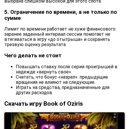
выбрана слишком высокой для этого слота.
5. Ограничение по времени, а не только по
сумме
Лимит по времени работает не хуже финансового:
заранее заданный интервал сессии помогает не
втягиваться в игру «до отыгрыша» и сохранять
трезвую оценку результата.
Чего делать не стоит
Повышать ставку после серии проигрышей в
надежде «вернуть своё».
Считать, что бонус «назрел»: предыдущие
вращения не влияют на следующие.
Играть на средства, предназначенные для
других расходов.
Скачать игру Book of Oziris