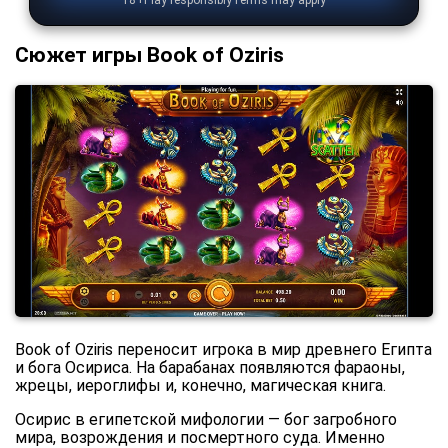
Сюжет игры Book of Oziris
Book of Oziris переносит игрока в мир древнего Египта
и бога Осириса. На барабанах появляются фараоны,
жрецы, иероглифы и, конечно, магическая книга.
Осирис в египетской мифологии — бог загробного
мира, возрождения и посмертного суда. Именно