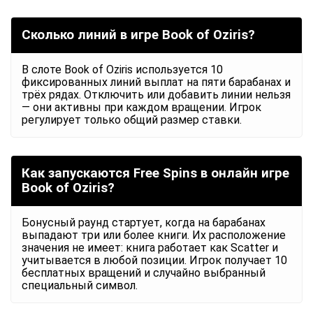
Сколько линий в игре Book of Oziris?
В слоте Book of Oziris используется 10
фиксированных линий выплат на пяти барабанах и
трёх рядах. Отключить или добавить линии нельзя
— они активны при каждом вращении. Игрок
регулирует только общий размер ставки.
Как запускаются Free Spins в онлайн игре
Book of Oziris?
Бонусный раунд стартует, когда на барабанах
выпадают три или более книги. Их расположение
значения не имеет: книга работает как Scatter и
учитывается в любой позиции. Игрок получает 10
бесплатных вращений и случайно выбранный
специальный символ.