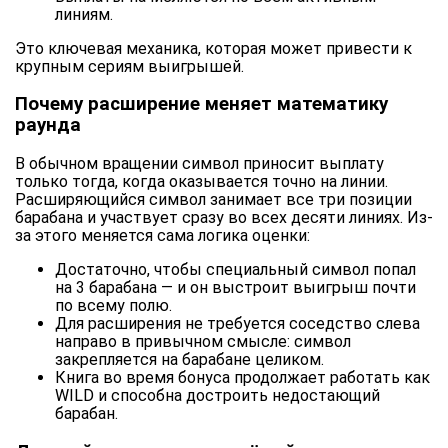
линиям.
Это ключевая механика, которая может привести к
крупным сериям выигрышей.
Почему расширение меняет математику
раунда
В обычном вращении символ приносит выплату
только тогда, когда оказывается точно на линии.
Расширяющийся символ занимает все три позиции
барабана и участвует сразу во всех десяти линиях. Из-
за этого меняется сама логика оценки:
Достаточно, чтобы специальный символ попал
на 3 барабана — и он выстроит выигрыш почти
по всему полю.
Для расширения не требуется соседство слева
направо в привычном смысле: символ
закрепляется на барабане целиком.
Книга во время бонуса продолжает работать как
WILD и способна достроить недостающий
барабан.