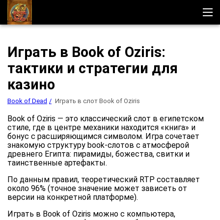
Book of Dead
Играть в Book of Oziris:
Скачать
Стратегии
тактики и стратегии для
Book of Dead отзывы
Игры
казино
Играть в
Book of Dead
Играть в слот Book of Oziris
Book of Oziris — это классический слот в египетском
стиле, где в центре механики находится «книга» и
бонус с расширяющимся символом. Игра сочетает
знакомую структуру book-слотов с атмосферой
древнего Египта: пирамиды, божества, свитки и
таинственные артефакты.
По данным правил, теоретический RTP составляет
около 96% (точное значение может зависеть от
версии на конкретной платформе).
Играть в Book of Oziris можно с компьютера,