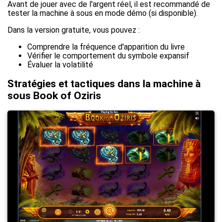
Avant de jouer avec de l'argent réel, il est recommandé de
tester la machine à sous en mode démo (si disponible).
Dans la version gratuite, vous pouvez :
Comprendre la fréquence d'apparition du livre
Vérifier le comportement du symbole expansif
Évaluer la volatilité
Stratégies et tactiques dans la machine à
sous Book of Oziris