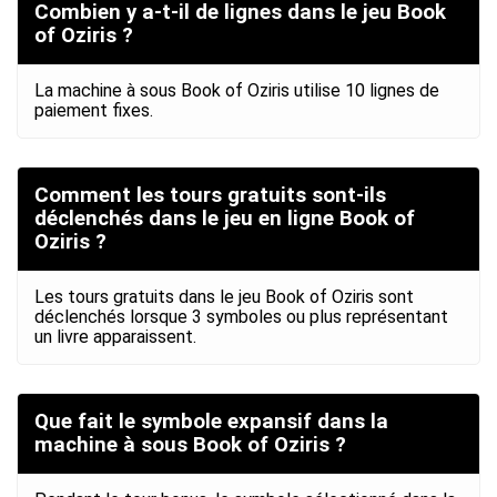
Combien y a-t-il de lignes dans le jeu Book
of Oziris ?
La machine à sous Book of Oziris utilise 10 lignes de
paiement fixes.
Comment les tours gratuits sont-ils
déclenchés dans le jeu en ligne Book of
Oziris ?
Les tours gratuits dans le jeu Book of Oziris sont
déclenchés lorsque 3 symboles ou plus représentant
un livre apparaissent.
Que fait le symbole expansif dans la
machine à sous Book of Oziris ?