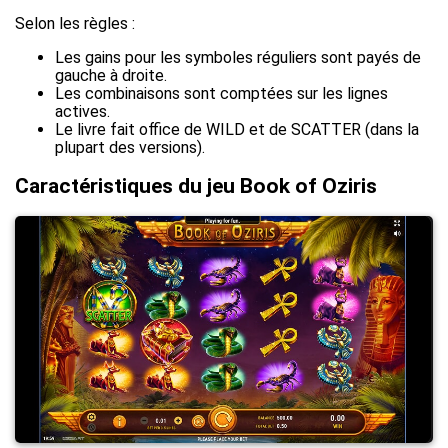
Selon les règles :
Les gains pour les symboles réguliers sont payés de
gauche à droite.
Les combinaisons sont comptées sur les lignes
actives.
Le livre fait office de WILD et de SCATTER (dans la
plupart des versions).
Caractéristiques du jeu Book of Oziris