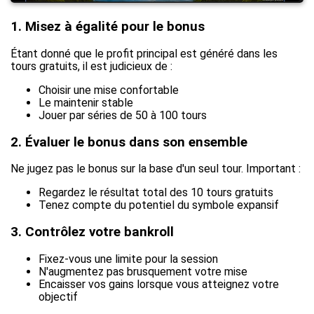
1. Misez à égalité pour le bonus
Étant donné que le profit principal est généré dans les
tours gratuits, il est judicieux de :
Choisir une mise confortable
Le maintenir stable
Jouer par séries de 50 à 100 tours
2. Évaluer le bonus dans son ensemble
Ne jugez pas le bonus sur la base d'un seul tour. Important :
Regardez le résultat total des 10 tours gratuits
Tenez compte du potentiel du symbole expansif
3. Contrôlez votre bankroll
Fixez-vous une limite pour la session
N'augmentez pas brusquement votre mise
Encaisser vos gains lorsque vous atteignez votre
objectif