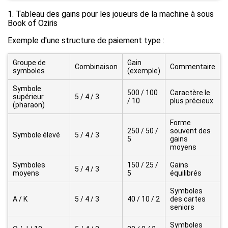
1. Tableau des gains pour les joueurs de la machine à sous
Book of Oziris
Exemple d'une structure de paiement type :
Groupe de
Gain
Combinaison
Commentaire
symboles
(exemple)
Symbole
500 / 100
Caractère le
supérieur
5 / 4 / 3
/ 10
plus précieux
(pharaon)
Forme
250 / 50 /
souvent des
Symbole élevé
5 / 4 / 3
5
gains
moyens
Symboles
150 / 25 /
Gains
5 / 4 / 3
moyens
5
équilibrés
Symboles
A / K
5 / 4 / 3
40 / 10 / 2
des cartes
seniors
Symboles