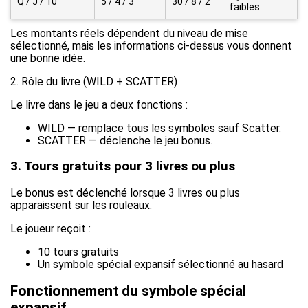
Q / J / 10
5 / 4 / 3
30 / 8 / 2
faibles
Les montants réels dépendent du niveau de mise
sélectionné, mais les informations ci-dessus vous donnent
une bonne idée.
2. Rôle du livre (WILD + SCATTER)
Le livre dans le jeu a deux fonctions :
WILD — remplace tous les symboles sauf Scatter.
SCATTER — déclenche le jeu bonus.
3. Tours gratuits pour 3 livres ou plus
Le bonus est déclenché lorsque 3 livres ou plus
apparaissent sur les rouleaux.
Le joueur reçoit :
10 tours gratuits
Un symbole spécial expansif sélectionné au hasard
Fonctionnement du symbole spécial
expansif