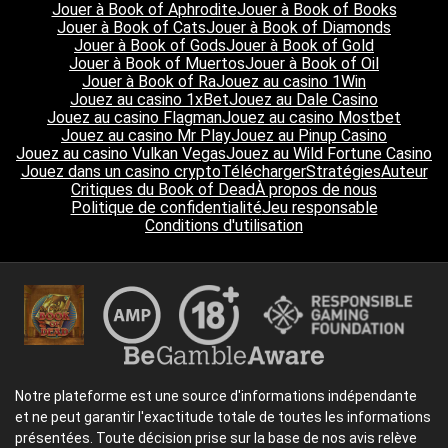
Jouer à Book of Aphrodite
Jouer à Book of Books
Jouer à Book of Cats
Jouer à Book of Diamonds
Jouer à Book of Gods
Jouer à Book of Gold
Jouer à Book of Muertos
Jouer à Book of Oil
Jouer à Book of Ra
Jouez au casino 1Win
Jouez au casino 1xBet
Jouez au Dale Casino
Jouez au casino Flagman
Jouez au casino Mostbet
Jouez au casino Mr Play
Jouez au Pinup Casino
Jouez au casino Vulkan Vegas
Jouez au Wild Fortune Casino
Jouez dans un casino crypto
Télécharger
Stratégies
Auteur
Critiques du Book of Dead
À propos de nous
Politique de confidentialité
Jeu responsable
Conditions d'utilisation
Notre plateforme est une source d'informations indépendante
et ne peut garantir l'exactitude totale de toutes les informations
présentées. Toute décision prise sur la base de nos avis relève