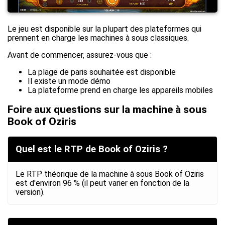
Le jeu est disponible sur la plupart des plateformes qui
prennent en charge les machines à sous classiques.
Avant de commencer, assurez-vous que :
La plage de paris souhaitée est disponible
Il existe un mode démo
La plateforme prend en charge les appareils mobiles
Foire aux questions sur la machine à sous
Book of Oziris
Quel est le RTP de Book of Oziris ?
Le RTP théorique de la machine à sous Book of Oziris
est d'environ 96 % (il peut varier en fonction de la
version).