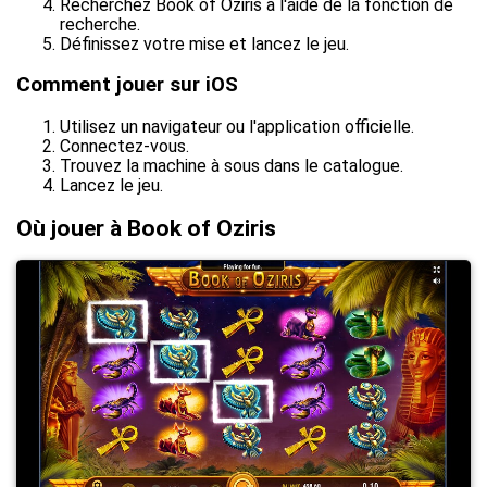
Recherchez Book of Oziris à l'aide de la fonction de
recherche.
Définissez votre mise et lancez le jeu.
Comment jouer sur iOS
Utilisez un navigateur ou l'application officielle.
Connectez-vous.
Trouvez la machine à sous dans le catalogue.
Lancez le jeu.
Où jouer à Book of Oziris