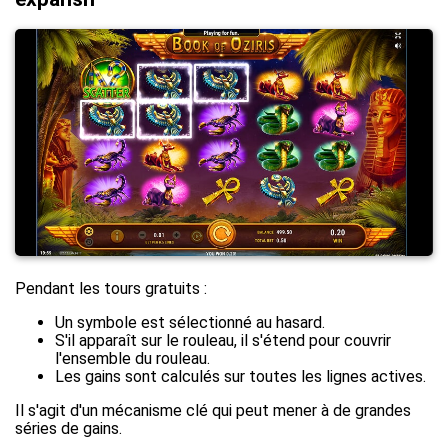
Pendant les tours gratuits :
Un symbole est sélectionné au hasard.
S'il apparaît sur le rouleau, il s'étend pour couvrir
l'ensemble du rouleau.
Les gains sont calculés sur toutes les lignes actives.
Il s'agit d'un mécanisme clé qui peut mener à de grandes
séries de gains.