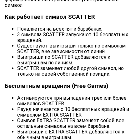
символ.
Как работает символ SCATTER
Появляется на всех пяти барабанах.
3 символа SCATTER запускают 10 бесплатных
вращений.
Существуют выигрыши только по символам
SCATTER, вне зависимости от линий.
Выигрыши по SCATTER добавляются к
выигрышам по линиям.
SCATTER заменяет любой другой символ, но
только на своей собственной позиции.
Бесплатные вращения (Free Games)
Активируются при выпадении трёх или более
символов SCATTER.
Раунд начинается с 10 бесплатных вращений и
символом EXTRA SCATTER.
Символ EXTRA SCATTER заменяет собой все
остальные символы на всём барабане.
Выигрыши с EXTRA SCATTER добавляются к
обычным выигрышам.