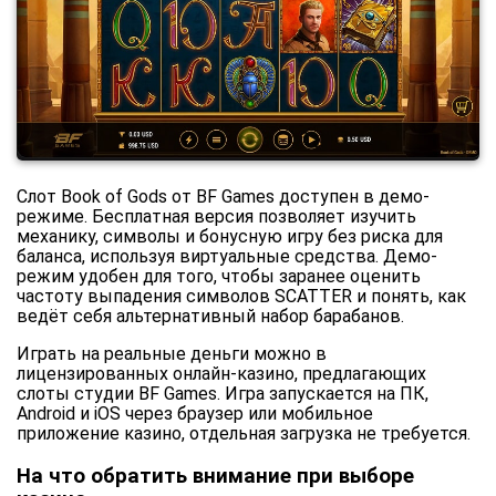
Слот Book of Gods от BF Games доступен в демо-
режиме. Бесплатная версия позволяет изучить
механику, символы и бонусную игру без риска для
баланса, используя виртуальные средства. Демо-
режим удобен для того, чтобы заранее оценить
частоту выпадения символов SCATTER и понять, как
ведёт себя альтернативный набор барабанов.
Играть на реальные деньги можно в
лицензированных онлайн-казино, предлагающих
слоты студии BF Games. Игра запускается на ПК,
Android и iOS через браузер или мобильное
приложение казино, отдельная загрузка не требуется.
На что обратить внимание при выборе