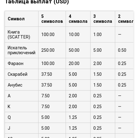
Таблица выплат (USD)
5
4
3
2
Символ
символов
символа
символа
символа
Книга
100.00
10.00
1.00
—
(SCATTER)
Искатель
250.00
50.00
5.00
0.50
приключений
Фараон
100.00
20.00
2.00
0.25
Скарабей
37.50
5.00
1.50
0.25
Анубис
37.50
5.00
1.50
0.25
A
7.50
2.00
0.25
—
K
7.50
2.00
0.25
—
Q
5.00
1.25
0.25
—
J
5.00
1.25
0.25
—