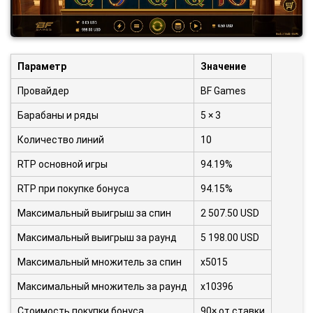
Параметр
Значение
Провайдер
BF Games
Барабаны и ряды
5 × 3
Количество линий
10
RTP основной игры
94.19%
RTP при покупке бонуса
94.15%
Максимальный выигрыш за спин
2 507.50 USD
Максимальный выигрыш за раунд
5 198.00 USD
Максимальный множитель за спин
x5015
Максимальный множитель за раунд
x10396
Стоимость покупки бонуса
90× от ставки