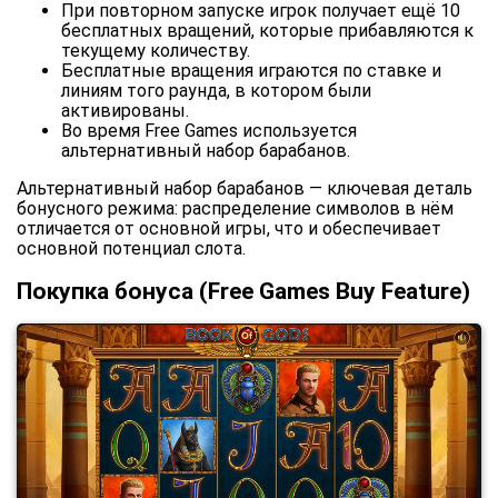
При повторном запуске игрок получает ещё 10
бесплатных вращений, которые прибавляются к
текущему количеству.
Бесплатные вращения играются по ставке и
линиям того раунда, в котором были
активированы.
Во время Free Games используется
альтернативный набор барабанов.
Альтернативный набор барабанов — ключевая деталь
бонусного режима: распределение символов в нём
отличается от основной игры, что и обеспечивает
основной потенциал слота.
Покупка бонуса (Free Games Buy Feature)