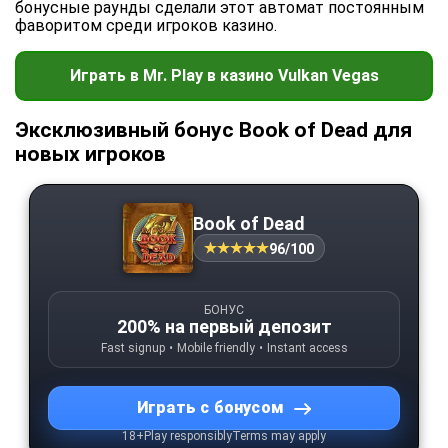
бонусные раунды сделали этот автомат постоянным
фаворитом среди игроков казино.
Играть в Mr. Play в казино Vulkan Vegas
Эксклюзивный бонус Book of Dead для
новых игроков
Book of Dead
96/100
БОНУС
200% на первый депозит
Fast signup
Mobile friendly
Instant access
Играть c бонусом
18+
Play responsibly
Terms may apply