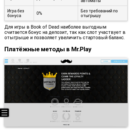
автоматы
Игра без
Без требований по
0%
бонуса
отыгрышу
Для игры в Book of Dead наиболее выгодным
считается бонус на депозит, так как слот участвует в
отыгрыше и позволяет увеличить стартовый баланс.
Платёжные методы в Mr.Play