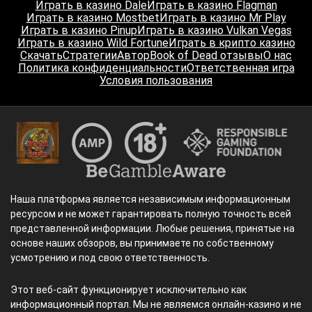
Играть в казино Dale
Играть в казино Flagman
Играть в казино Mostbet
Играть в казино Mr Play
Играть в казино Pinup
Играть в казино Vulkan Vegas
Играть в казино Wild Fortune
Играть в крипто казино
Скачать
Стратегии
Автор
Book of Dead отзывы
О нас
Политика конфиденциальности
Ответственная игра
Условия пользования
Наша платформа является независимым информационным
ресурсом и не может гарантировать полную точность всей
представленной информации. Любые решения, принятые на
основе наших обзоров, вы принимаете по собственному
усмотрению и под свою ответственность.
Этот веб-сайт функционирует исключительно как
информационный портал. Мы не являемся онлайн-казино и не