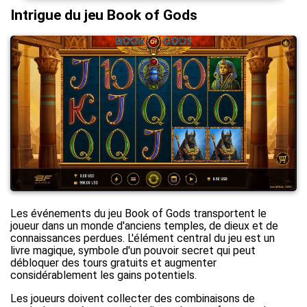
Intrigue du jeu Book of Gods
Les événements du jeu Book of Gods transportent le
joueur dans un monde d'anciens temples, de dieux et de
connaissances perdues. L'élément central du jeu est un
livre magique, symbole d'un pouvoir secret qui peut
débloquer des tours gratuits et augmenter
considérablement les gains potentiels.
Les joueurs doivent collecter des combinaisons de