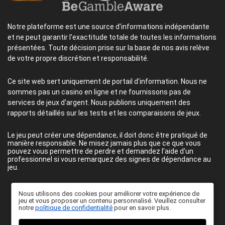
Notre plateforme est une source d'informations indépendante
et ne peut garantir l'exactitude totale de toutes les informations
présentées. Toute décision prise sur la base de nos avis relève
de votre propre discrétion et responsabilité.
Ce site web sert uniquement de portail d'information. Nous ne
sommes pas un casino en ligne et ne fournissons pas de
services de jeux d'argent. Nous publions uniquement des
rapports détaillés sur les tests et les comparaisons de jeux.
Le jeu peut créer une dépendance, il doit donc être pratiqué de
manière responsable. Ne misez jamais plus que ce que vous
pouvez vous permettre de perdre et demandez l'aide d'un
professionnel si vous remarquez des signes de dépendance au
jeu.
Email:
info@bookofdeads.com
©
Nous utilisons des cookies pour améliorer votre expérience de
https://bookofdeads.com/
jeu et vous proposer un contenu personnalisé. Veuillez consulter
notre
politique de confidentialité
pour en savoir plus.