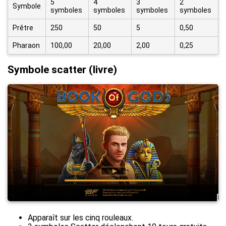
5
4
3
2
Symbole
symboles
symboles
symboles
symboles
Prêtre
250
50
5
0,50
Pharaon
100,00
20,00
2,00
0,25
Symbole scatter (livre)
Apparaît sur les cinq rouleaux.