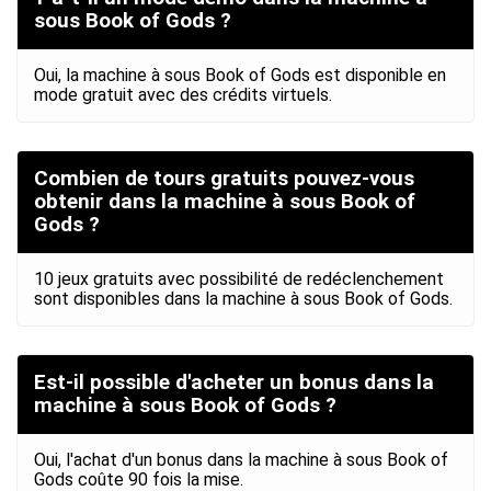
sous Book of Gods ?
Oui, la machine à sous Book of Gods est disponible en
mode gratuit avec des crédits virtuels.
Combien de tours gratuits pouvez-vous
obtenir dans la machine à sous Book of
Gods ?
10 jeux gratuits avec possibilité de redéclenchement
sont disponibles dans la machine à sous Book of Gods.
Est-il possible d'acheter un bonus dans la
machine à sous Book of Gods ?
Oui, l'achat d'un bonus dans la machine à sous Book of
Gods coûte 90 fois la mise.