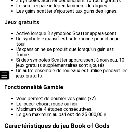
3 symboles Scatter déclenchent 10 tours gratuits.
Le scatter paie indépendamment des lignes.
Les gains scatter s'ajoutent aux gains des lignes.
Jeux gratuits
Activé lorsque 3 symboles Scatter apparaissent.
Un symbole expansif est sélectionné pour chaque
tour.
L'expansion ne se produit que lorsqu'un gain est
formé.
Si des symboles Scatter apparaissent à nouveau, 10
jeux gratuits supplémentaires sont ajoutés.
Un autre ensemble de rouleaux est utilisé pendant les
jeux gratuits.
Fonctionnalité Gamble
Vous permet de doubler vos gains (x2).
Le joueur choisit rouge ou noir.
Maximum de 4 étapes consécutives.
Le gain maximum au pari est de 25 000,00 $.
Caractéristiques du jeu Book of Gods