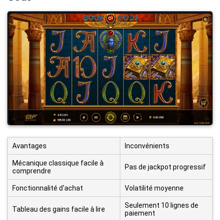
Avantages
Inconvénients
Mécanique classique facile à
Pas de jackpot progressif
comprendre
Fonctionnalité d'achat
Volatilité moyenne
Seulement 10 lignes de
Tableau des gains facile à lire
paiement