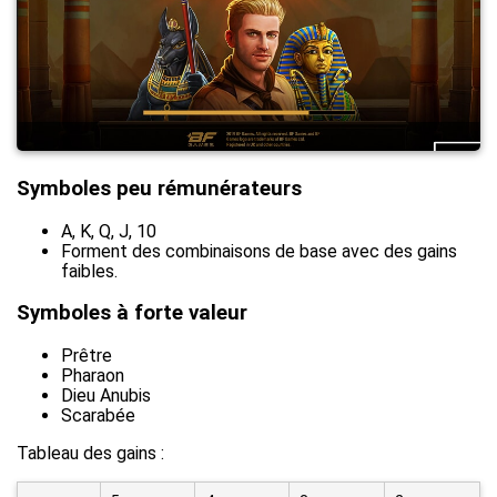
Symboles peu rémunérateurs
A, K, Q, J, 10
Forment des combinaisons de base avec des gains
faibles.
Symboles à forte valeur
Prêtre
Pharaon
Dieu Anubis
Scarabée
Tableau des gains :