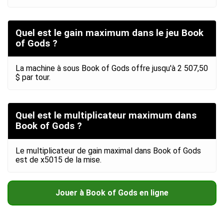
Quel est le gain maximum dans le jeu Book
of Gods ?
La machine à sous Book of Gods offre jusqu'à 2 507,50
$ par tour.
Quel est le multiplicateur maximum dans
Book of Gods ?
Le multiplicateur de gain maximal dans Book of Gods
est de x5015 de la mise.
Jouer à Book of Gods en ligne