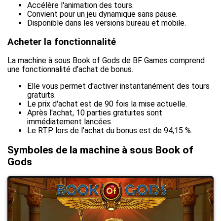
Accélère l'animation des tours.
Convient pour un jeu dynamique sans pause.
Disponible dans les versions bureau et mobile.
Acheter la fonctionnalité
La machine à sous Book of Gods de BF Games comprend
une fonctionnalité d'achat de bonus.
Elle vous permet d'activer instantanément des tours
gratuits.
Le prix d'achat est de 90 fois la mise actuelle.
Après l'achat, 10 parties gratuites sont
immédiatement lancées.
Le RTP lors de l'achat du bonus est de 94,15 %.
Symboles de la machine à sous Book of
Gods