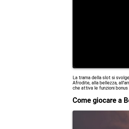
La trama della slot si svolg
Afrodite, alla bellezza, all'
che attiva le funzioni bonus 
Come giocare a B