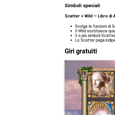
Simboli speciali
Scatter + Wild — Libro di 
Svolge le funzioni di S
Il Wild sostituisce qua
3 o più simboli Scatter 
Lo Scatter paga indip
Giri gratuiti