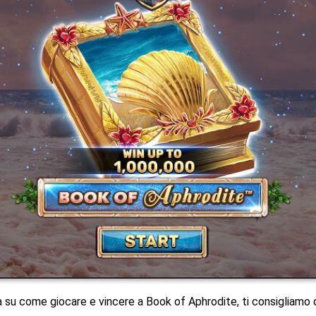
 su come giocare e vincere a Book of Aphrodite, ti consigliamo d