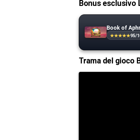
Bonus esclusivo Li
Book of Aph
95/1
Trama del gioco 