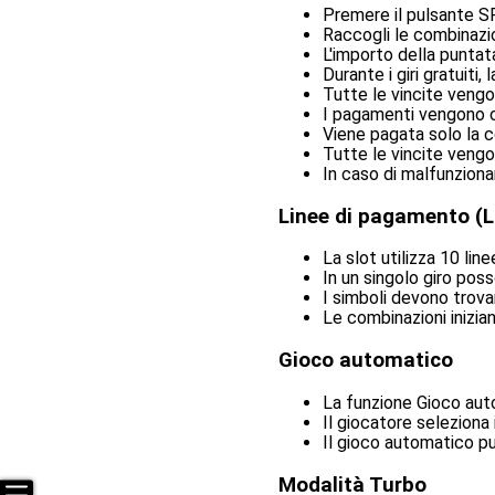
Premere il pulsante SPI
Raccogli le combinazio
L'importo della puntata
Durante i giri gratuiti
Tutte le vincite veng
I pagamenti vengono cal
Viene pagata solo la c
Tutte le vincite vengo
In caso di malfunziona
Linee di pagamento (L
La slot utilizza 10 lin
In un singolo giro poss
I simboli devono trovars
Le combinazioni inizian
Gioco automatico
La funzione Gioco auto
Il giocatore seleziona i
Il gioco automatico pu
Modalità Turbo