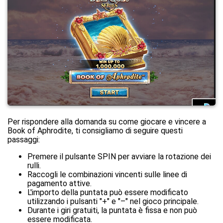
Per rispondere alla domanda su come giocare e vincere a
Book of Aphrodite, ti consigliamo di seguire questi
passaggi:
Premere il pulsante SPIN per avviare la rotazione dei
rulli.
Raccogli le combinazioni vincenti sulle linee di
pagamento attive.
L'importo della puntata può essere modificato
utilizzando i pulsanti "+" e "–" nel gioco principale.
Durante i giri gratuiti, la puntata è fissa e non può
essere modificata.