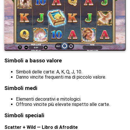
Simboli a basso valore
Simboli delle carte: A, K, Q, J, 10.
Danno vincite frequenti ma di piccolo valore.
Simboli medi
Elementi decorativi e mitologici.
Offrono vincite più elevate rispetto alle carte.
Simboli speciali
Scatter + Wild — Libro di Afrodite