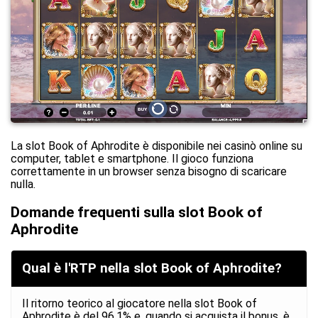
La slot Book of Aphrodite è disponibile nei casinò online su
computer, tablet e smartphone. Il gioco funziona
correttamente in un browser senza bisogno di scaricare
nulla.
Domande frequenti sulla slot Book of
Aphrodite
Qual è l'RTP nella slot Book of Aphrodite?
Il ritorno teorico al giocatore nella slot Book of
Aphrodite è del 96,1% e, quando si acquista il bonus, è