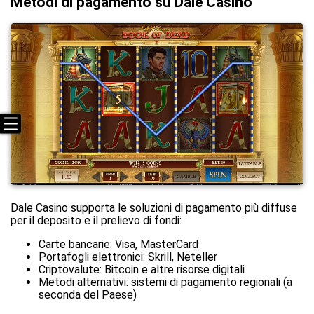
Metodi di pagamento su Dale Casino
Dale Casino supporta le soluzioni di pagamento più diffuse
per il deposito e il prelievo di fondi:
Carte bancarie: Visa, MasterCard
Portafogli elettronici: Skrill, Neteller
Criptovalute: Bitcoin e altre risorse digitali
Metodi alternativi: sistemi di pagamento regionali (a
seconda del Paese)