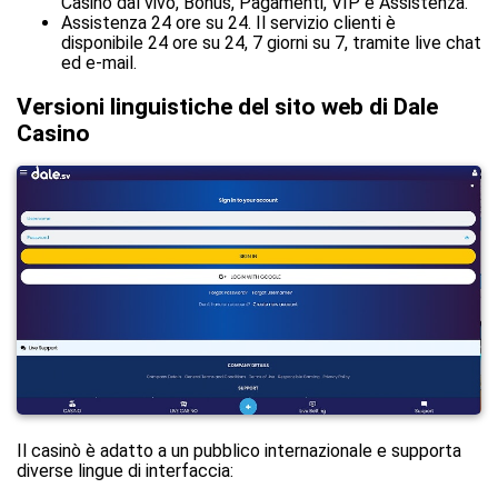
Casinò dal vivo, Bonus, Pagamenti, VIP e Assistenza.
Assistenza 24 ore su 24. Il servizio clienti è
disponibile 24 ore su 24, 7 giorni su 7, tramite live chat
ed e-mail.
Versioni linguistiche del sito web di Dale
Casino
Il casinò è adatto a un pubblico internazionale e supporta
diverse lingue di interfaccia: