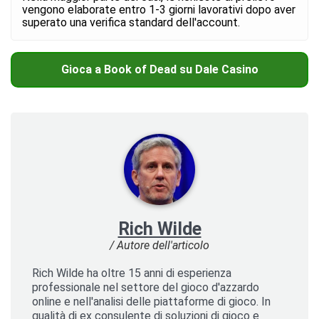
vengono elaborate entro 1-3 giorni lavorativi dopo aver
superato una verifica standard dell'account.
Gioca a Book of Dead su Dale Casino
Rich Wilde
/ Autore dell'articolo
Rich Wilde ha oltre 15 anni di esperienza
professionale nel settore del gioco d'azzardo
online e nell'analisi delle piattaforme di gioco. In
qualità di ex consulente di soluzioni di gioco e