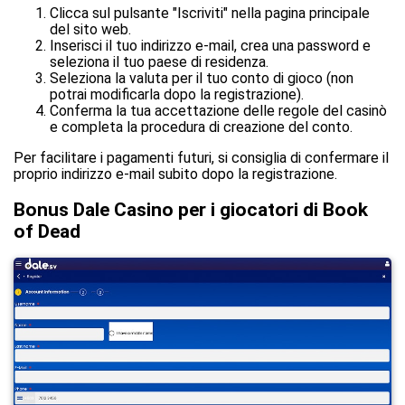
Clicca sul pulsante "Iscriviti" nella pagina principale
del sito web.
Inserisci il tuo indirizzo e-mail, crea una password e
seleziona il tuo paese di residenza.
Seleziona la valuta per il tuo conto di gioco (non
potrai modificarla dopo la registrazione).
Conferma la tua accettazione delle regole del casinò
e completa la procedura di creazione del conto.
Per facilitare i pagamenti futuri, si consiglia di confermare il
proprio indirizzo e-mail subito dopo la registrazione.
Bonus Dale Casino per i giocatori di Book
of Dead