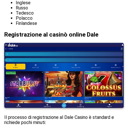
Inglese
Russo
Tedesco
Polacco
Finlandese
Registrazione al casinò online Dale
Il processo di registrazione al Dale Casino è standard e
richiede pochi minuti: