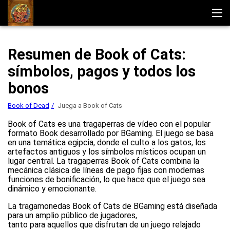
Book of Dead
Resumen de Book of Cats:
Descargar
Estrategias
símbolos, pagos y todos los
Reseñas de Book of Dead
Juegos
bonos
Jugar
Book of Dead
Juega a Book of Cats
Book of Cats es una tragaperras de vídeo con el popular
formato Book desarrollado por BGaming. El juego se basa
en una temática egipcia, donde el culto a los gatos, los
artefactos antiguos y los símbolos místicos ocupan un
lugar central. La tragaperras Book of Cats combina la
mecánica clásica de líneas de pago fijas con modernas
funciones de bonificación, lo que hace que el juego sea
dinámico y emocionante.
La tragamonedas Book of Cats de BGaming está diseñada
para un amplio público de jugadores,
tanto para aquellos que disfrutan de un juego relajado