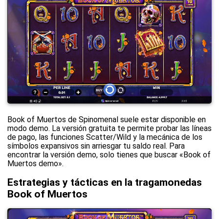
Book of Muertos de Spinomenal suele estar disponible en
modo demo. La versión gratuita te permite probar las líneas
de pago, las funciones Scatter/Wild y la mecánica de los
símbolos expansivos sin arriesgar tu saldo real. Para
encontrar la versión demo, solo tienes que buscar «Book of
Muertos demo».
Estrategias y tácticas en la tragamonedas
Book of Muertos