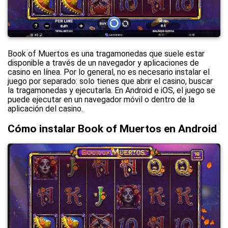
Book of Muertos es una tragamonedas que suele estar
disponible a través de un navegador y aplicaciones de
casino en línea. Por lo general, no es necesario instalar el
juego por separado: solo tienes que abrir el casino, buscar
la tragamonedas y ejecutarla. En Android e iOS, el juego se
puede ejecutar en un navegador móvil o dentro de la
aplicación del casino.
Cómo instalar Book of Muertos en Android