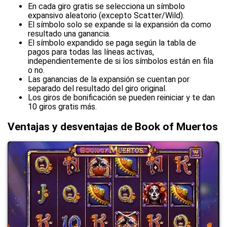
En cada giro gratis se selecciona un símbolo
expansivo aleatorio (excepto Scatter/Wild).
El símbolo solo se expande si la expansión da como
resultado una ganancia.
El símbolo expandido se paga según la tabla de
pagos para todas las líneas activas,
independientemente de si los símbolos están en fila
o no.
Las ganancias de la expansión se cuentan por
separado del resultado del giro original.
Los giros de bonificación se pueden reiniciar y te dan
10 giros gratis más.
Ventajas y desventajas de Book of Muertos