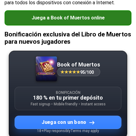
para todos los dispositivos con conexión a Internet.
Juega a Book of Muertos online
Bonificación exclusiva del Libro de Muertos
para nuevos jugadores
Book of Muertos
95/100
BONIFICACIÓN
180 % en tu primer depósito
Fast signup
Mobile friendly
Instant access
Juega con un bono
18+
Play responsibly
Terms may apply