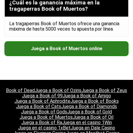
¿Cuál es la ganancia máxima en la
tragaperras Book of Muertos?
La tragaperras Book of Muertos ofrece una ganancia
máxima de hasta 5000 veces tu apuesta por línea.
Juega a Book of Muertos online
Book of Dead
Juega a Book of Oziris
Juega a Book of Zeus
Juega a Book of 99
Juega a Book of Amigo
Juega a Book of Aphrodite
Juega a Book of Books
Juega a Book of Cats
Juega a Book of Diamonds
Juega a Book of Gods
Juega a Book of Gold
Juega a Book of Muertos
Juega a Book of Oil
Juega a Book of Ra
Juega en el casino 1Win
Juega en el casino 1xBet
Juega en Dale Casino