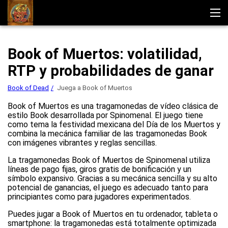
Book of Dead
Book of Muertos: volatilidad,
Descargar
Estrategias
RTP y probabilidades de ganar
Reseñas de Book of Dead
Juegos
Jugar
Book of Dead
Juega a Book of Muertos
Book of Muertos es una tragamonedas de vídeo clásica de
estilo Book desarrollada por Spinomenal. El juego tiene
como tema la festividad mexicana del Día de los Muertos y
combina la mecánica familiar de las tragamonedas Book
con imágenes vibrantes y reglas sencillas.
La tragamonedas Book of Muertos de Spinomenal utiliza
líneas de pago fijas, giros gratis de bonificación y un
símbolo expansivo. Gracias a su mecánica sencilla y su alto
potencial de ganancias, el juego es adecuado tanto para
principiantes como para jugadores experimentados.
Puedes jugar a Book of Muertos en tu ordenador, tableta o
smartphone: la tragamonedas está totalmente optimizada