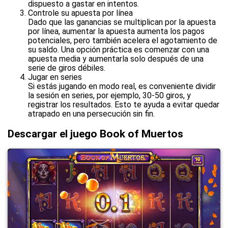
dispuesto a gastar en intentos.
Controle su apuesta por línea
Dado que las ganancias se multiplican por la apuesta
por línea, aumentar la apuesta aumenta los pagos
potenciales, pero también acelera el agotamiento de
su saldo. Una opción práctica es comenzar con una
apuesta media y aumentarla solo después de una
serie de giros débiles.
Jugar en series
Si estás jugando en modo real, es conveniente dividir
la sesión en series, por ejemplo, 30-50 giros, y
registrar los resultados. Esto te ayuda a evitar quedar
atrapado en una persecución sin fin.
Descargar el juego Book of Muertos