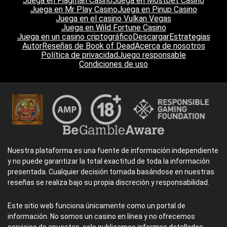
Juega en Flagman Casino
Juega en Mostbet Casino
Juega en Mr Play Casino
Juega en Pinup Casino
Juega en el casino Vulkan Vegas
Juega en Wild Fortune Casino
Juega en un casino criptográfico
Descargar
Estrategias
Autor
Reseñas de Book of Dead
Acerca de nosotros
Política de privacidad
Juego responsable
Condiciones de uso
Nuestra plataforma es una fuente de información independiente
y no puede garantizar la total exactitud de toda la información
presentada. Cualquier decisión tomada basándose en nuestras
reseñas se realiza bajo su propia discreción y responsabilidad.
Este sitio web funciona únicamente como un portal de
información. No somos un casino en línea y no ofrecemos