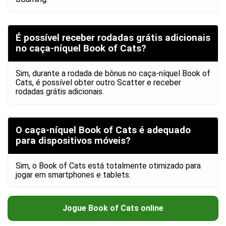
É possível receber rodadas grátis adicionais
no caça-níquel Book of Cats?
Sim, durante a rodada de bônus no caça-níquel Book of
Cats, é possível obter outro Scatter e receber
rodadas grátis adicionais.
O caça-níquel Book of Cats é adequado
para dispositivos móveis?
Sim, o Book of Cats está totalmente otimizado para
jogar em smartphones e tablets.
Jogue Book of Cats online