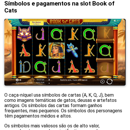
Símbolos e pagamentos na slot Book of
Cats
O caça-níquel usa símbolos de cartas (A, K, Q, J), bem
como imagens temáticas de gatos, deusas e artefatos
antigos. Os símbolos das cartas formam ganhos
frequentes, mas pequenos. Os símbolos dos personagens
têm pagamentos médios e altos.
Os símbolos mais valiosos são os de alto valor,