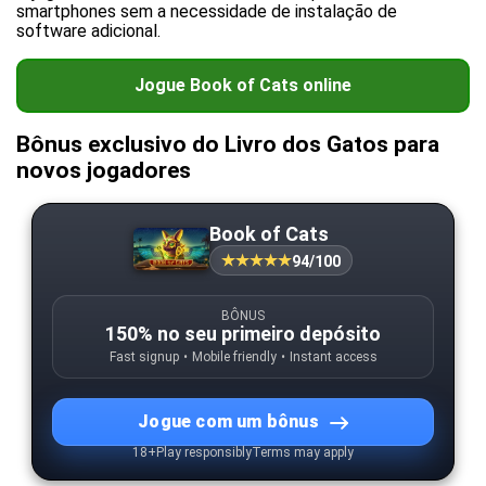
smartphones sem a necessidade de instalação de
software adicional.
Jogue Book of Cats online
Bônus exclusivo do Livro dos Gatos para
novos jogadores
Book of Cats
94/100
BÔNUS
150% no seu primeiro depósito
Fast signup
Mobile friendly
Instant access
Jogue com um bônus
18+
Play responsibly
Terms may apply