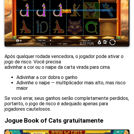
Após qualquer rodada vencedora, o jogador pode ativar o
jogo de risco. Você precisa
adivinhar a cor ou o naipe da carta virada para cima.
Adivinhar a cor dobra o ganho
Adivinhe o naipe — multiplicador mais alto, mas risco
maior
Se você errar, seus ganhos serão completamente perdidos,
portanto, o jogo de risco é adequado apenas para
jogadores cautelosos.
Jogue Book of Cats gratuitamente