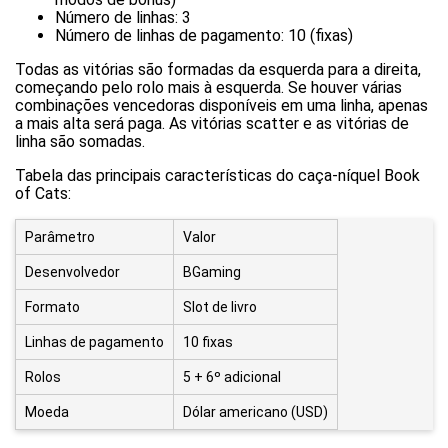
Número de linhas: 3
Número de linhas de pagamento: 10 (fixas)
Todas as vitórias são formadas da esquerda para a direita,
começando pelo rolo mais à esquerda. Se houver várias
combinações vencedoras disponíveis em uma linha, apenas
a mais alta será paga. As vitórias scatter e as vitórias de
linha são somadas.
Tabela das principais características do caça-níquel Book
of Cats:
Parâmetro
Valor
Desenvolvedor
BGaming
Formato
Slot de livro
Linhas de pagamento
10 fixas
Rolos
5 + 6º adicional
Moeda
Dólar americano (USD)