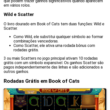
que podem trazer ganhos significativos quando aparecem
em vários rolos.
Wild e Scatter
O livro dourado em Book of Cats tem duas funções: Wild e
Scatter.
Como Wild, ele substitui qualquer símbolo ao formar
combinações vencedoras.
Como Scatter, ele ativa uma rodada bônus com
rodadas grátis.
3 ou mais Scatters no jogo principal ativam 10 rodadas
grátis com um símbolo expansível. Os ganhos Scatter são
pagos independentemente das linhas e são adicionados a
outros ganhos.
Rodadas Grátis em Book of Cats