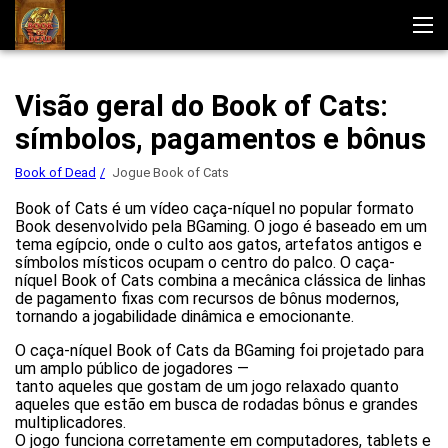
Book of Dead
Visão geral do Book of Cats:
Baixar
Estratégias
símbolos, pagamentos e bônus
Avaliações do Book of Dead
Jogos
Jogar
Book of Dead
Jogue Book of Cats
Book of Cats é um vídeo caça-níquel no popular formato
Book desenvolvido pela BGaming. O jogo é baseado em um
tema egípcio, onde o culto aos gatos, artefatos antigos e
símbolos místicos ocupam o centro do palco. O caça-
níquel Book of Cats combina a mecânica clássica de linhas
de pagamento fixas com recursos de bônus modernos,
tornando a jogabilidade dinâmica e emocionante.
O caça-níquel Book of Cats da BGaming foi projetado para
um amplo público de jogadores —
tanto aqueles que gostam de um jogo relaxado quanto
aqueles que estão em busca de rodadas bônus e grandes
multiplicadores.
O jogo funciona corretamente em computadores, tablets e