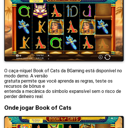
O caça-níquel Book of Cats da BGaming está disponível no
modo demo. A versão
gratuita permite que você aprenda as regras, teste os
recursos de bônus e
entenda a mecânica do símbolo expansível sem o risco de
perder dinheiro real.
Onde jogar Book of Cats