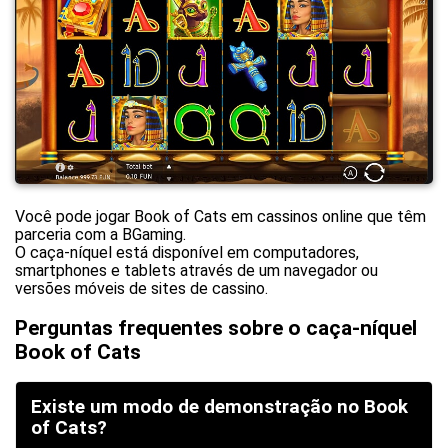
Você pode jogar Book of Cats em cassinos online que têm
parceria com a BGaming.
O caça-níquel está disponível em computadores,
smartphones e tablets através de um navegador ou
versões móveis de sites de cassino.
Perguntas frequentes sobre o caça-níquel
Book of Cats
Existe um modo de demonstração no Book
of Cats?