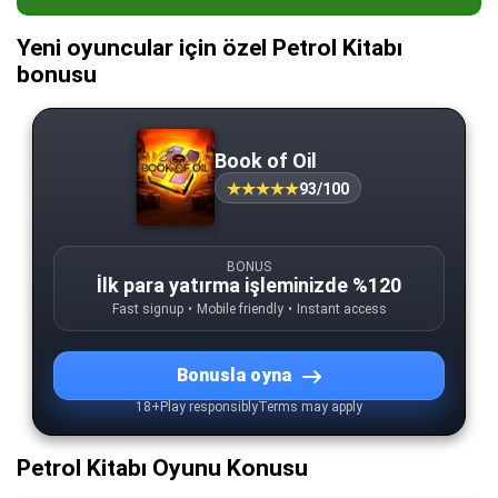
Yeni oyuncular için özel Petrol Kitabı
bonusu
Book of Oil
93/100
BONUS
İlk para yatırma işleminizde %120
Fast signup
Mobile friendly
Instant access
Bonusla oyna
18+
Play responsibly
Terms may apply
Petrol Kitabı Oyunu Konusu