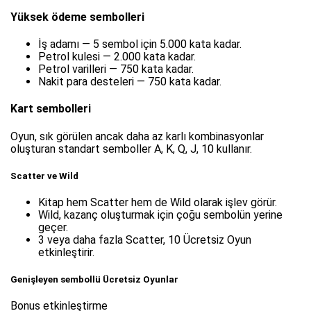
Yüksek ödeme sembolleri
İş adamı — 5 sembol için 5.000 kata kadar.
Petrol kulesi — 2.000 kata kadar.
Petrol varilleri — 750 kata kadar.
Nakit para desteleri — 750 kata kadar.
Kart sembolleri
Oyun, sık görülen ancak daha az karlı kombinasyonlar
oluşturan standart semboller A, K, Q, J, 10 kullanır.
Scatter ve Wild
Kitap hem Scatter hem de Wild olarak işlev görür.
Wild, kazanç oluşturmak için çoğu sembolün yerine
geçer.
3 veya daha fazla Scatter, 10 Ücretsiz Oyun
etkinleştirir.
Genişleyen sembollü Ücretsiz Oyunlar
Bonus etkinleştirme