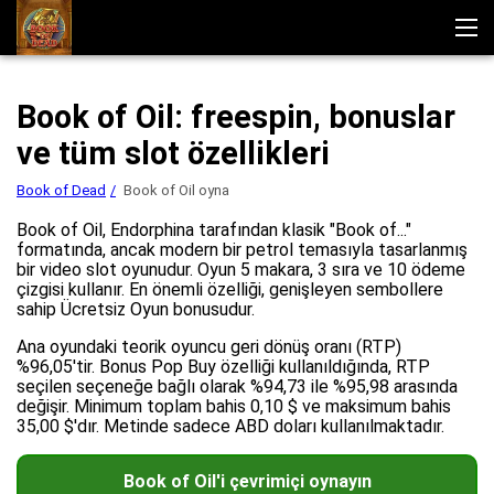
Book of Dead
Book of Oil: freespin, bonuslar
İndir
Stratejileri
ve tüm slot özellikleri
Ölülerin Kitabı yorumları
Oyunlar
Oynat
Book of Dead
Book of Oil oyna
Book of Oil, Endorphina tarafından klasik "Book of..."
formatında, ancak modern bir petrol temasıyla tasarlanmış
bir video slot oyunudur. Oyun 5 makara, 3 sıra ve 10 ödeme
çizgisi kullanır. En önemli özelliği, genişleyen sembollere
sahip Ücretsiz Oyun bonusudur.
Ana oyundaki teorik oyuncu geri dönüş oranı (RTP)
%96,05'tir. Bonus Pop Buy özelliği kullanıldığında, RTP
seçilen seçeneğe bağlı olarak %94,73 ile %95,98 arasında
değişir. Minimum toplam bahis 0,10 $ ve maksimum bahis
35,00 $'dır. Metinde sadece ABD doları kullanılmaktadır.
Book of Oil'i çevrimiçi oynayın