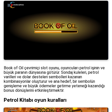
Book of Oil çevrimiçi slot oyunu, oyuncuları petrol işinin ve
büyük paranın dünyasına götürür. Sondaj kuleleri, petrol
varilleri ve dolar desteleri sembolleri kazanan
kombinasyonlar oluşturur ve ana hedef, bir sembolün
genişleme ve büyük ödemeler getirme yeteneği kazandığı
bonus dönüşlerini etkinleştirmektir.
Petrol Kitabı oyun kuralları