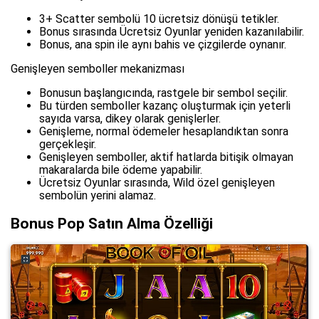
3+ Scatter sembolü 10 ücretsiz dönüşü tetikler.
Bonus sırasında Ücretsiz Oyunlar yeniden kazanılabilir.
Bonus, ana spin ile aynı bahis ve çizgilerde oynanır.
Genişleyen semboller mekanizması
Bonusun başlangıcında, rastgele bir sembol seçilir.
Bu türden semboller kazanç oluşturmak için yeterli
sayıda varsa, dikey olarak genişlerler.
Genişleme, normal ödemeler hesaplandıktan sonra
gerçekleşir.
Genişleyen semboller, aktif hatlarda bitişik olmayan
makaralarda bile ödeme yapabilir.
Ücretsiz Oyunlar sırasında, Wild özel genişleyen
sembolün yerini alamaz.
Bonus Pop Satın Alma Özelliği