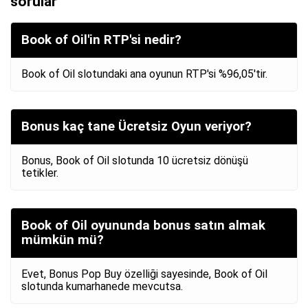
sorular
Book of Oil'in RTP'si nedir?
Book of Oil slotundaki ana oyunun RTP'si %96,05'tir.
Bonus kaç tane Ücretsiz Oyun veriyor?
Bonus, Book of Oil slotunda 10 ücretsiz dönüşü
tetikler.
Book of Oil oyununda bonus satın almak
mümkün mü?
Evet, Bonus Pop Buy özelliği sayesinde, Book of Oil
slotunda kumarhanede mevcutsa.