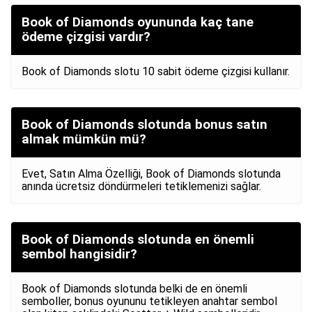
Book of Diamonds oyununda kaç tane
ödeme çizgisi vardır?
Book of Diamonds slotu 10 sabit ödeme çizgisi kullanır.
Book of Diamonds slotunda bonus satın
almak mümkün mü?
Evet, Satın Alma Özelliği, Book of Diamonds slotunda
anında ücretsiz döndürmeleri tetiklemenizi sağlar.
Book of Diamonds slotunda en önemli
sembol hangisidir?
Book of Diamonds slotunda belki de en önemli
semboller, bonus oyununu tetikleyen anahtar sembol