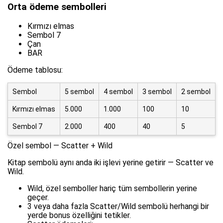
Orta ödeme sembolleri
Kırmızı elmas
Sembol 7
Çan
BAR
Ödeme tablosu:
Sembol
5 sembol
4 sembol
3 sembol
2 sembol
Kırmızı elmas
5.000
1.000
100
10
Sembol 7
2.000
400
40
5
Özel sembol — Scatter + Wild
Kitap sembolü aynı anda iki işlevi yerine getirir — Scatter ve
Wild.
Wild, özel semboller hariç tüm sembollerin yerine
geçer.
3 veya daha fazla Scatter/Wild sembolü herhangi bir
yerde bonus özelliğini tetikler.