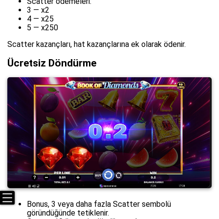
Scatter ödemeleri:
3 — x2
4 — x25
5 — x250
Scatter kazançları, hat kazançlarına ek olarak ödenir.
Ücretsiz Döndürme
Bonus, 3 veya daha fazla Scatter sembolü
göründüğünde tetiklenir.