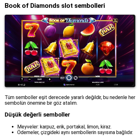
Book of Diamonds slot sembolleri
Tüm semboller eşit derecede yararlı değildir, bu nedenle her
sembolün önemine bir göz atalım.
Düşük değerli semboller
Meyveler: karpuz, erik, portakal, limon, kiraz.
Ödemeler, çizgideki aynı sembollerin sayısına bağlıdır.