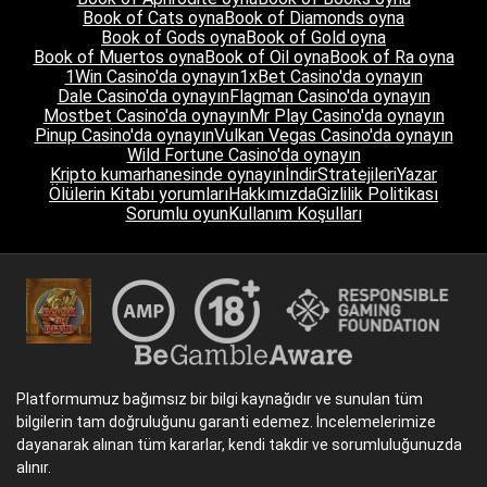
Book of Cats oyna
Book of Diamonds oyna
Book of Gods oyna
Book of Gold oyna
Book of Muertos oyna
Book of Oil oyna
Book of Ra oyna
1Win Casino'da oynayın
1xBet Casino'da oynayın
Dale Casino'da oynayın
Flagman Casino'da oynayın
Mostbet Casino'da oynayın
Mr Play Casino'da oynayın
Pinup Casino'da oynayın
Vulkan Vegas Casino'da oynayın
Wild Fortune Casino'da oynayın
Kripto kumarhanesinde oynayın
İndir
Stratejileri
Yazar
Ölülerin Kitabı yorumları
Hakkımızda
Gizlilik Politikası
Sorumlu oyun
Kullanım Koşulları
Platformumuz bağımsız bir bilgi kaynağıdır ve sunulan tüm
bilgilerin tam doğruluğunu garanti edemez. İncelemelerimize
dayanarak alınan tüm kararlar, kendi takdir ve sorumluluğunuzda
alınır.