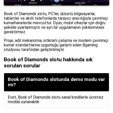
Book of Diamonds slotu, PC'ler, dizüstü bilgisayarlar,
tabletler ve akıllı telefonlarda tarayıcı aracılığıyla çevrimiçi
kumarhanelerde mevcuttur. Oyun, mobil cihazlar için doğru
şekilde uyarlanmıştır ve ayrı bir uygulamanın yüklenmesini
gerektirmez.
Proje, adil mekanizma, istikrarlı çalışma ve modern çevrimiçi
kumar standartlarına uygunluğu garanti eden Bgaming
stüdyosu tarafından geliştirilmiştir.
Book of Diamonds slotu hakkında sık
sorulan sorular
Book of Diamonds slotunda demo modu var
mı?
Evet, Book of Diamonds slotu sanal kredilerle ücretsiz
modda oynanabilir.