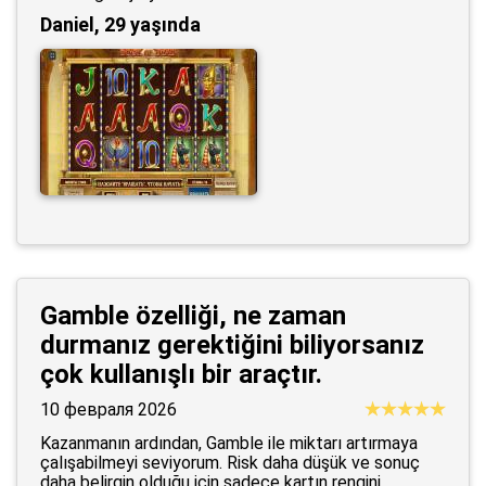
Daniel, 29 yaşında
Gamble özelliği, ne zaman
durmanız gerektiğini biliyorsanız
çok kullanışlı bir araçtır.
10 февраля 2026
Kazanmanın ardından, Gamble ile miktarı artırmaya
çalışabilmeyi seviyorum. Risk daha düşük ve sonuç
daha belirgin olduğu için sadece kartın rengini