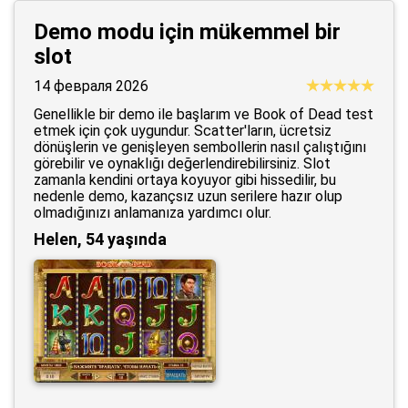
Demo modu için mükemmel bir
slot
14 февраля 2026
Genellikle bir demo ile başlarım ve Book of Dead test
etmek için çok uygundur. Scatter'ların, ücretsiz
dönüşlerin ve genişleyen sembollerin nasıl çalıştığını
görebilir ve oynaklığı değerlendirebilirsiniz. Slot
zamanla kendini ortaya koyuyor gibi hissedilir, bu
nedenle demo, kazançsız uzun serilere hazır olup
olmadığınızı anlamanıza yardımcı olur.
Helen, 54 yaşında