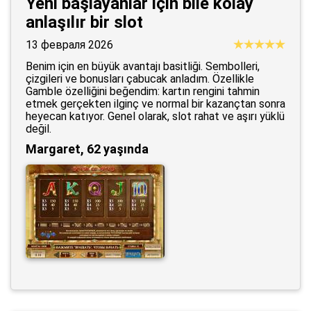
Yeni başlayanlar için bile kolay
anlaşılır bir slot
13 февраля 2026
Benim için en büyük avantajı basitliği. Sembolleri,
çizgileri ve bonusları çabucak anladım. Özellikle
Gamble özelliğini beğendim: kartın rengini tahmin
etmek gerçekten ilginç ve normal bir kazançtan sonra
heyecan katıyor. Genel olarak, slot rahat ve aşırı yüklü
değil.
Margaret, 62 yaşında