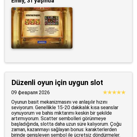
Emily, 31 yaşında
Düzenli oyun için uygun slot
09 февраля 2026
Oyunun basit mekanizmasını ve anlaşılır hızını
seviyorum. Genellikle 15-20 dakikalık kısa seanslar
oynuyorum ve bahis miktarımı keskin bir şekilde
artırmıyorum. Scatter sembolleri görünmeye
başladığında, slotta daha uzun süre kalıyorum. Çoğu
zaman, kazanmayı sağlayan bonus: karakterlerden
birinde genişleyen sembol ile ücretsiz döndürmeler.