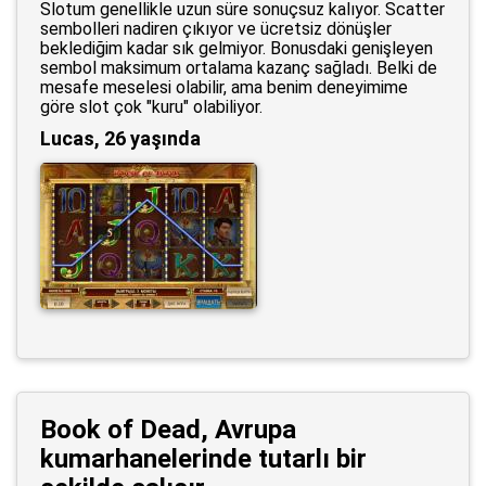
Slotum genellikle uzun süre sonuçsuz kalıyor. Scatter
sembolleri nadiren çıkıyor ve ücretsiz dönüşler
beklediğim kadar sık gelmiyor. Bonusdaki genişleyen
sembol maksimum ortalama kazanç sağladı. Belki de
mesafe meselesi olabilir, ama benim deneyimime
göre slot çok "kuru" olabiliyor.
Lucas, 26 yaşında
Book of Dead, Avrupa
kumarhanelerinde tutarlı bir