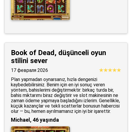
Book of Dead, düşünceli oyun
stilini sever
17 февраля 2026
Plan yapmadan oynarsanız, hızla dengenizi
kaybedebilirsiniz. Benim için en iyi sonuç veren
yöntem, bahislerimi değiştirmektir: birkaç turda bir,
bahis miktarımı biraz değiştirir ve slot makinesinin ne
zaman ödeme yapmaya başladığını izlerim. Genellikle,
küçük kazançlar ve tekli scatterlar bonusun habercisi
olur — bu, hemen ayrılmamanız için iyi bir işarettir.
Michael, 46 yaşında