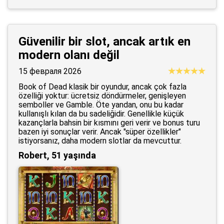
Güvenilir bir slot, ancak artık en
modern olanı değil
15 февраля 2026
Book of Dead klasik bir oyundur, ancak çok fazla
özelliği yoktur: ücretsiz döndürmeler, genişleyen
semboller ve Gamble. Öte yandan, onu bu kadar
kullanışlı kılan da bu sadeliğidir. Genellikle küçük
kazançlarla bahsin bir kısmını geri verir ve bonus turu
bazen iyi sonuçlar verir. Ancak "süper özellikler"
istiyorsanız, daha modern slotlar da mevcuttur.
Robert, 51 yaşında