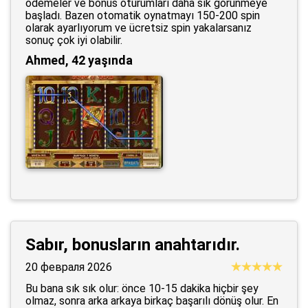
ödemeler ve bonus oturumları daha sık görünmeye
başladı. Bazen otomatik oynatmayı 150-200 spin
olarak ayarlıyorum ve ücretsiz spin yakalarsanız
sonuç çok iyi olabilir.
Ahmed, 42 yaşında
Sabır, bonusların anahtarıdır.
20 февраля 2026
Bu bana sık sık olur: önce 10-15 dakika hiçbir şey
olmaz, sonra arka arkaya birkaç başarılı dönüş olur. En