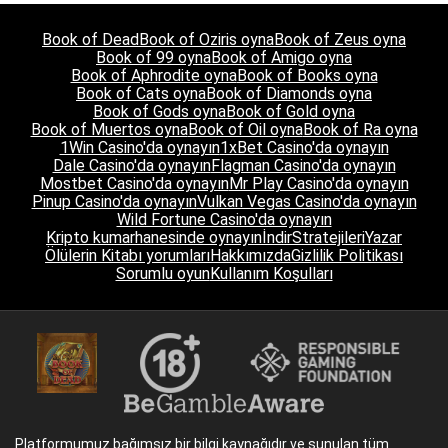
Book of Dead
Book of Oziris oyna
Book of Zeus oyna
Book of 99 oyna
Book of Amigo oyna
Book of Aphrodite oyna
Book of Books oyna
Book of Cats oyna
Book of Diamonds oyna
Book of Gods oyna
Book of Gold oyna
Book of Muertos oyna
Book of Oil oyna
Book of Ra oyna
1Win Casino'da oynayın
1xBet Casino'da oynayın
Dale Casino'da oynayın
Flagman Casino'da oynayın
Mostbet Casino'da oynayın
Mr Play Casino'da oynayın
Pinup Casino'da oynayın
Vulkan Vegas Casino'da oynayın
Wild Fortune Casino'da oynayın
Kripto kumarhanesinde oynayın
İndir
Stratejileri
Yazar
Ölülerin Kitabı yorumları
Hakkımızda
Gizlilik Politikası
Sorumlu oyun
Kullanım Koşulları
Platformumuz bağımsız bir bilgi kaynağıdır ve sunulan tüm