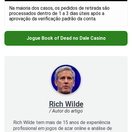
Na maioria dos casos, os pedidos de retirada são
processados dentro de 1 a 3 dias úteis após a
aprovação da verificação padrão da conta.
Jogue Book of Dead no Dale Casino
Rich Wilde
/ Autor do artigo
Rich Wilde tem mais de 15 anos de experiência
profissional em jogos de azar online e análise de