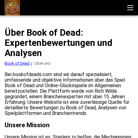
Book of Dead
Über Book of Dead:
Herunterladen
Strategien
Expertenbewertungen und
Book of Dead Bewertungen
Spiele
Analysen
Spielen
Book of Dead
Über uns
Bei bookofdeads.com sind wir darauf spezialisiert,
umfassende und objektive Informationen über das Spiel
Book of Dead und Online-Glücksspiele im Allgemeinen
bereitzustellen. Die Plattform wurde von Rich Wilde
gegründet, einem Branchenexperten mit über 15 Jahren
Erfahrung. Unsere Website ist eine zuverlässige Quelle für
detaillierte Bewertungen zu Book of Dead, Analysen von
Spielplattformen und Branchentrends.
Unsere Mission
Unsere Mission ist es, Spielern zu helfen, die Mechanismen