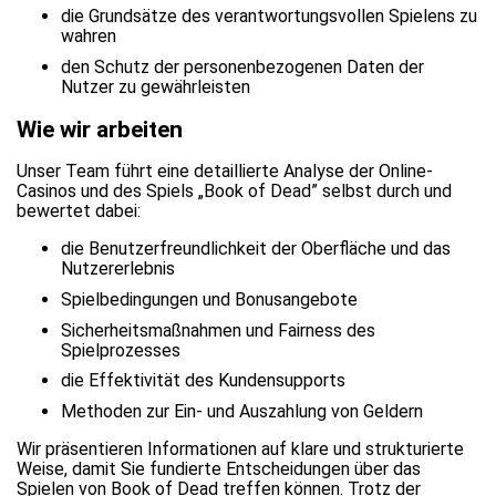
die Grundsätze des verantwortungsvollen Spielens zu
wahren
den Schutz der personenbezogenen Daten der
Nutzer zu gewährleisten
Wie wir arbeiten
Unser Team führt eine detaillierte Analyse der Online-
Casinos und des Spiels „Book of Dead” selbst durch und
bewertet dabei:
die Benutzerfreundlichkeit der Oberfläche und das
Nutzererlebnis
Spielbedingungen und Bonusangebote
Sicherheitsmaßnahmen und Fairness des
Spielprozesses
die Effektivität des Kundensupports
Methoden zur Ein- und Auszahlung von Geldern
Wir präsentieren Informationen auf klare und strukturierte
Weise, damit Sie fundierte Entscheidungen über das
Spielen von Book of Dead treffen können. Trotz der