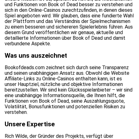
und Funktionen von Book of Dead besser zu verstehen und
sich in den Online-Casinos zurechtzufinden, in denen dieses
Spiel angeboten wird. Wir glauben, dass eine fundierte Wahl
der Plattform und das Verständnis der Spielmechanismen
zu einem besseren und sichereren Spielerlebnis führen. Aus
diesem Grund veröffentlichen wir genaue, aktuelle und
detaillierte Informationen über Book of Dead und damit
verbundene Aspekte.
Was uns auszeichnet
Bookofdeads.com zeichnet sich durch seine Transparenz
und seinen unabhängigen Ansatz aus. Obwohl die Website
Affiliate-Links zu Online-Casinos enthalten kann, ist es
unser Hauptziel, nützliche und objektive Informationen
bereitzustellen. Wir sind kein Glücksspielanbieter – wir sind
eine unabhängige Informationsquelle, die Ihnen hilft, die
Funktionen von Book of Dead, seine Auszahlungsquote,
Volatilität, Bonusfunktionen und potenziellen Risiken zu
verstehen.
Unsere Expertise
Rich Wilde, der Gründer des Projekts, verfügt über